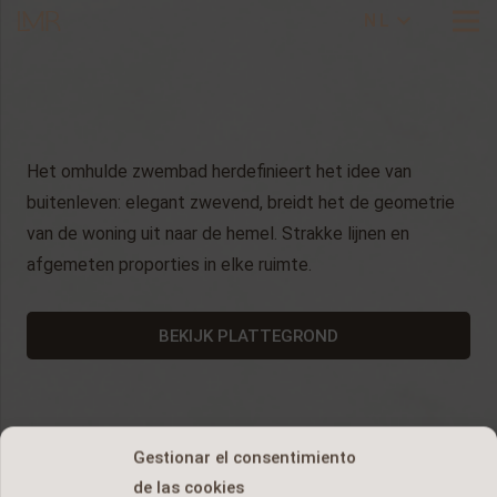
NL
Het omhulde zwembad herdefinieert het idee van
buitenleven: elegant zwevend, breidt het de geometrie
van de woning uit naar de hemel. Strakke lijnen en
afgemeten proporties in elke ruimte.
BEKIJK PLATTEGROND
Gestionar el consentimiento
de las cookies