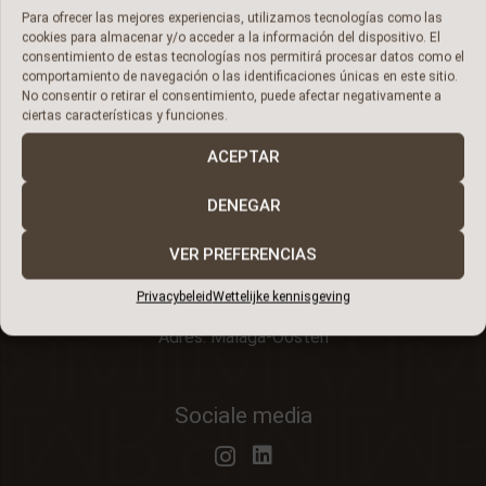
Para ofrecer las mejores experiencias, utilizamos tecnologías como las
cookies para almacenar y/o acceder a la información del dispositivo. El
consentimiento de estas tecnologías nos permitirá procesar datos como el
comportamiento de navegación o las identificaciones únicas en este sitio.
No consentir o retirar el consentimiento, puede afectar negativamente a
ciertas características y funciones.
A timeless legacy
ACEPTAR
DENEGAR
Contactgegevens
VER PREFERENCIAS
Telefoon:
+34 616 212 628
E-mail:
discover@livermore.style
Privacybeleid
Wettelijke kennisgeving
Adres: Malaga-Oosten
Sociale media