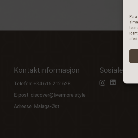
Para 
almac
tecn
ident
afect
Kontaktinformasjon
Sosiale med
Telefon:
+34 616 212 628
E-post:
discover@livermore.style
Adresse: Malaga-Øst