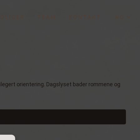
OLIGER
TEAM
KONTAKT
NO
ilegert orientering. Dagslyset bader rommene og