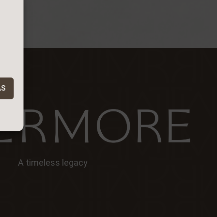
AS
A timeless legacy