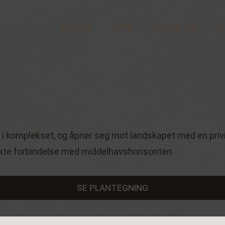
HJEM
ARV
OPPDAG
B
e i komplekset, og åpner seg mot landskapet med en priv
rekte forbindelse med middelhavshorisonten.
SE PLANTEGNING