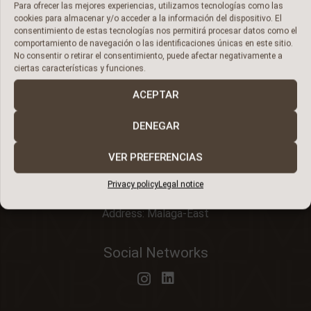
Para ofrecer las mejores experiencias, utilizamos tecnologías como las
cookies para almacenar y/o acceder a la información del dispositivo. El
consentimiento de estas tecnologías nos permitirá procesar datos como el
comportamiento de navegación o las identificaciones únicas en este sitio.
No consentir o retirar el consentimiento, puede afectar negativamente a
ciertas características y funciones.
ACEPTAR
A timeless legacy
DENEGAR
Contact Information
VER PREFERENCIAS
Phone:
+34 616 212 628
Privacy policy
Legal notice
Email:
discover@livermore.style
Address: Malaga-East
Social Networks