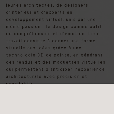
jeunes architectes, de designers
d’intérieur et d’experts en
développement virtuel, unis par une
même passion : le design comme outil
de compréhension et d’émotion. Leur
travail consiste à donner une forme
visuelle aux idées grâce à une
technologie 3D de pointe, en générant
des rendus et des maquettes virtuelles
qui permettent d’anticiper l’expérience
architecturale avec précision et
sensibilité.
AREADESIGN.ES