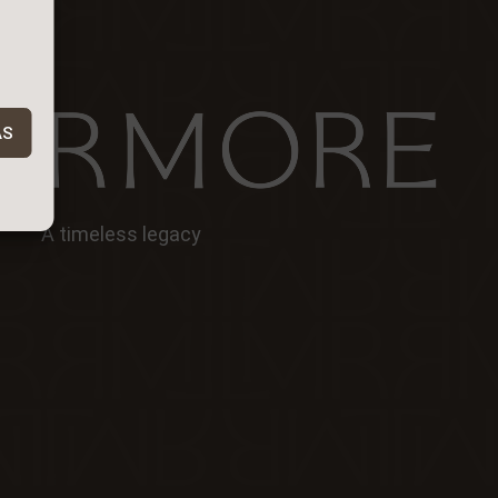
AS
A timeless legacy