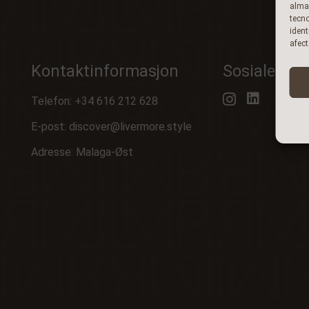
almac
tecn
ident
afect
Kontaktinformasjon
Sosiale med
Telefon:
+34 616 212 628
E-post:
discover@livermore.style
Adresse: Malaga-Øst