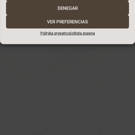
Dwanaście rezydencji ULUX
DENEGAR
między morzem a naturą
VER PREFERENCIAS
Polityka prywatności
Nota prawna