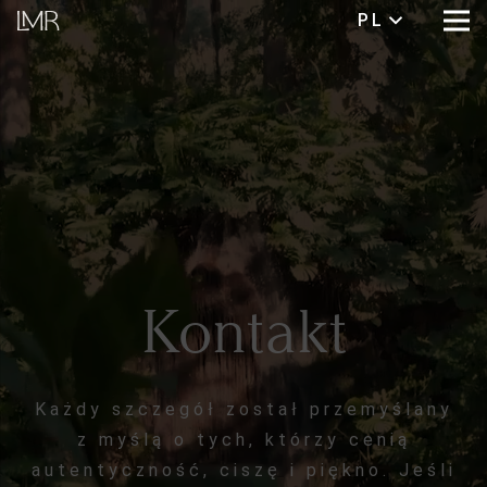
PL
Kontakt
Każdy szczegół został przemyślany
z myślą o tych, którzy cenią
autentyczność, ciszę i piękno. Jeśli