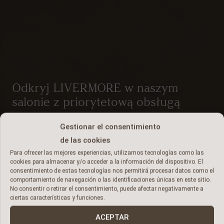
Odkryj LIVERMORE w naszym
salonie z priorytetową obsługą
Gestionar el consentimiento
Ekskluzywna przestrzeń, w której rozp
de las cookies
odkrywanie dwunastu perełek życia, p
Para ofrecer las mejores experiencias, utilizamos tecnologías como las
między morzem a naturą. Wizyty prywa
cookies para almacenar y/o acceder a la información del dispositivo. El
consentimiento de estas tecnologías nos permitirá procesar datos como el
wcześniejszym umówieniu. Budowa roz
comportamiento de navegación o las identificaciones únicas en este sitio.
No consentir o retirar el consentimiento, puede afectar negativamente a
listopadzie 2025 roku.
ciertas características y funciones.
ACEPTAR