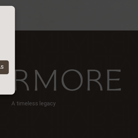
AS
A timeless legacy