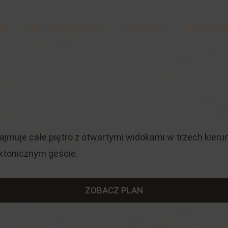
E
DZIEDZICTWO
ODKRYJ
REZYD
muje całe piętro z otwartymi widokami w trzech kierun
ektonicznym geście.
ZOBACZ PLAN