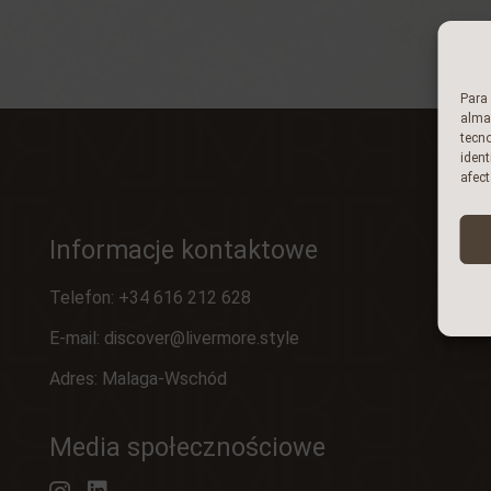
Para 
almac
tecn
ident
afect
Informacje kontaktowe
Telefon:
+34 616 212 628
E-mail:
discover@livermore.style
Adres: Malaga-Wschód
Media społecznościowe